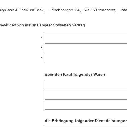
skyCask & TheRumCask,
,
Kirchbergstr. 24,
66955 Pirmasens,
inf
ich/wir den von mir/uns abgeschlossenen Vertrag
*
*
*
über den Kauf folgender Waren
die Erbringung folgender Dienstleistunge