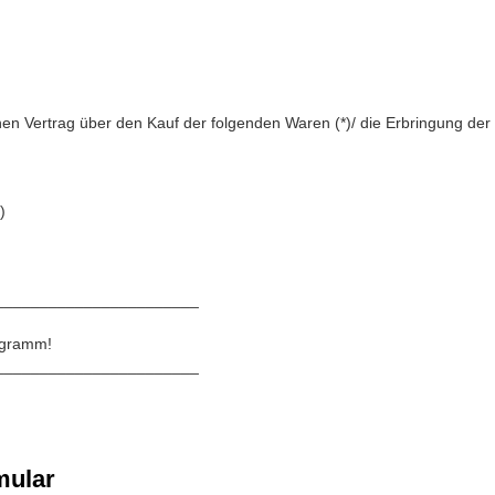
enen Vertrag über den Kauf der folgenden Waren (*)/ die Erbringung der 
)
_______________________
rogramm!
_______________________
mular