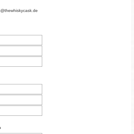
o@thewhiskycask.de
n