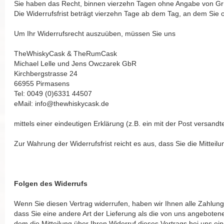
Sie haben das Recht, binnen vierzehn Tagen ohne Angabe von Grü
Die Widerrufsfrist beträgt vierzehn Tage ab dem Tag, an dem Sie o
Um Ihr Widerrufsrecht auszuüben, müssen Sie uns
TheWhiskyCask & TheRumCask
Michael Lelle und Jens Owczarek GbR
Kirchbergstrasse 24
66955 Pirmasens
Tel: 0049 (0)6331 44507
eMail: info@thewhiskycask.de
mittels einer eindeutigen Erklärung (z.B. ein mit der Post versandt
Zur Wahrung der Widerrufsfrist reicht es aus, dass Sie die Mittei
Folgen des Widerrufs
Wenn Sie diesen Vertrag widerrufen, haben wir Ihnen alle Zahlunge
dass Sie eine andere Art der Lieferung als die von uns angebote
dem die Mitteilung über Ihren Widerruf dieses Vertrags bei uns e