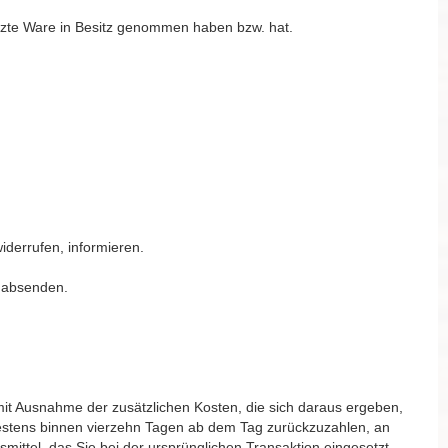
letzte Ware in Besitz genommen haben bzw. hat.
widerrufen, informieren.
t absenden.
(mit Ausnahme der zusätzlichen Kosten, die sich daraus ergeben,
ätestens binnen vierzehn Tagen ab dem Tag zurückzuzahlen, an
mittel, das Sie bei der ursprünglichen Transaktion eingesetzt