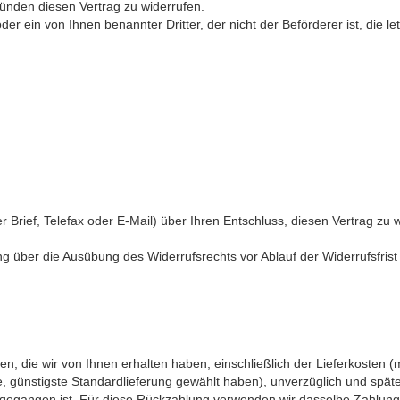
nden diesen Vertrag zu widerrufen.
der ein von Ihnen benannter Dritter, der nicht der Beförderer ist, die 
er Brief, Telefax oder E-Mail) über Ihren Entschluss, diesen Vertrag zu 
lung über die Ausübung des Widerrufsrechts vor Ablauf der Widerrufsfris
n, die wir von Ihnen erhalten haben, einschließlich der Lieferkosten 
ne, günstigste Standardlieferung gewählt haben), unverzüglich und sp
ingegangen ist. Für diese Rückzahlung verwenden wir dasselbe Zahlungs