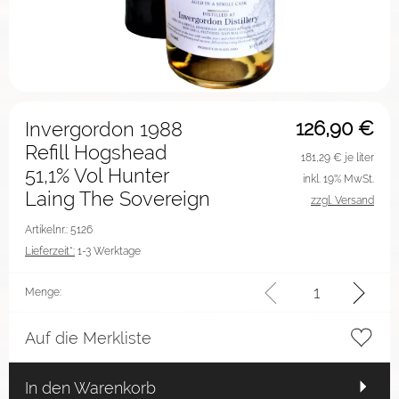
126,90
€
Invergordon 1988
Refill Hogshead
181,29
€ je liter
51,1% Vol Hunter
inkl. 19% MwSt.
Laing The Sovereign
zzgl. Versand
Artikelnr.: 5126
Lieferzeit*:
1-3 Werktage
Menge:
Auf die Merkliste
In den Warenkorb