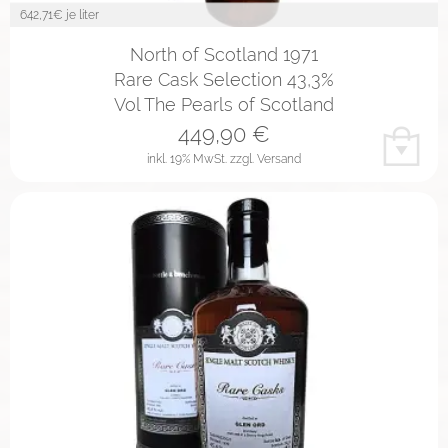
642,71
€ je liter
North of Scotland 1971
Rare Cask Selection 43,3%
Vol The Pearls of Scotland
449,90
€
inkl. 19% MwSt.
zzgl. Versand