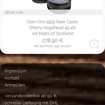
398,43
€ je liter
Glen Ord 1999 Rare Casks
Sherry Hogshead 45,4%
Vol Malts of Scotland
278,90
€
inkl. 19% MwSt.
zzgl. Versand
Impressum
Kontakt
Anmelden
versandkostenfrei ab 90 €
schnelle Lieferung mit DHL