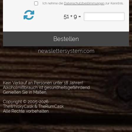
Kein Verkauf an Personen unter 18 Jahren!
Alkoholmißbrauch ist gesundheitsgefährdend.
Genießen Sie in Maßen.
Copyright © 2005-2026
TheWhiskyCask & TheRumCask
Alle Rechte vorbehalten.