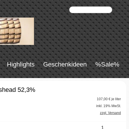
Highlights
Geschenkideen
%Sale%
shead 52,3%
107,00
€ je liter
inkl. 19% MwSt.
zzgl. Versand