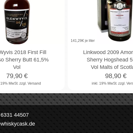
141,29
€ je liter
yvis 2018 First Fill
Linkwood 2009 Amont
so Sherry Butt 61,5%
Sherry Hogshead 
Vol
Vol Malts of Scot
79,90
€
98,90
€
. 19% MwSt.
zzgl. Versand
inkl. 19% MwSt.
zzgl. Ve
) 6331 44507
ewhiskycask.de