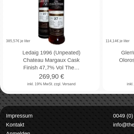
385,57
€ je liter
114,14
€ je liter
Ledaig 1996 (Unpeated)
GlenW
Chateau Margaux Cask
Oloro
Finish 47,7% Vol The…
269,90
€
inkl. 19% MwSt.
zzgl. Versand
inkl
Impressum
0049 (0
Kontakt
info@th
Anmelden