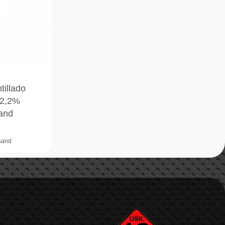
illado
52,2%
land
rsand