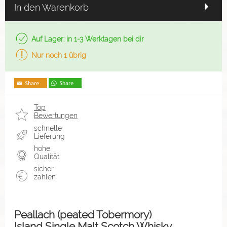
In den Warenkorb
Auf Lager: in 1-3 Werktagen bei dir
Nur noch 1 übrig
Top
Bewertungen
schnelle
Lieferung
hohe
Qualität
sicher
zahlen
Peallach (peated Tobermory)
Island Single Malt Scotch Whisky