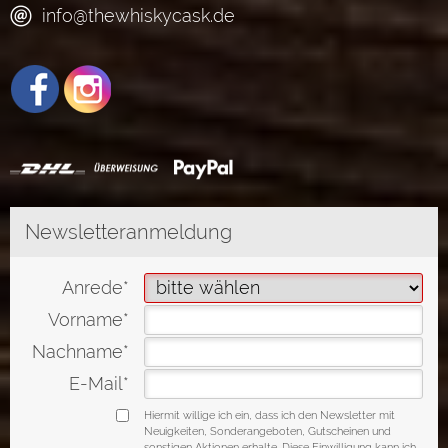
info@thewhiskycask.de