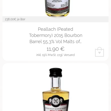
238,00
€ je liter
Peallach (Peated
Tobermory) 2015 Bourbon
Barrel 55,3% Vol Malts of…
11,90
€
inkl. 19% MwSt.
zzgl. Versand