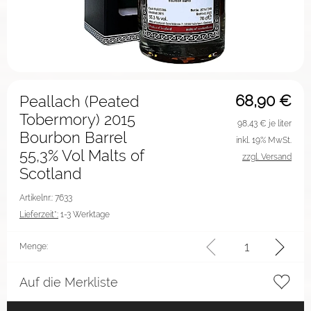
68,90
€
Peallach (Peated
Tobermory) 2015
98,43
€ je liter
Bourbon Barrel
inkl. 19% MwSt.
55,3% Vol Malts of
zzgl. Versand
Scotland
Artikelnr.: 7633
Lieferzeit*:
1-3 Werktage
Menge:
Auf die Merkliste