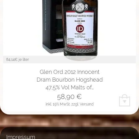
84,14
€ je liter
Glen Ord 2012 Innocent
Dram Bourbon Hogshead
47,5% Vol Malts of…
58,90
€
inkl. 19% MwSt.
zzgl. Versand
Impressum