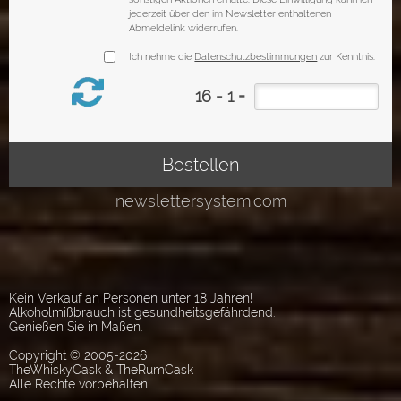
Kein Verkauf an Personen unter 18 Jahren!
Alkoholmißbrauch ist gesundheitsgefährdend.
Genießen Sie in Maßen.
Copyright © 2005-2026
TheWhiskyCask & TheRumCask
Alle Rechte vorbehalten.