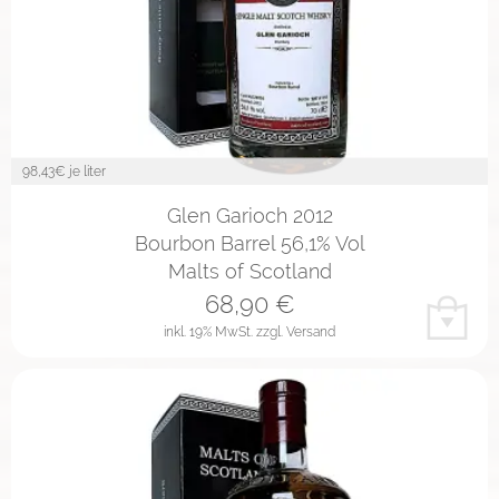
98,43
€ je liter
Glen Garioch 2012
Bourbon Barrel 56,1% Vol
Malts of Scotland
68,90
€
inkl. 19% MwSt.
zzgl. Versand