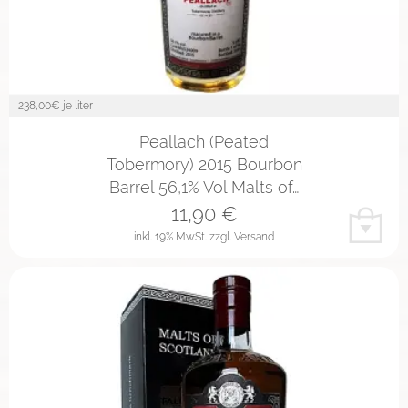
238,00
€ je liter
Peallach (Peated
Tobermory) 2015 Bourbon
Barrel 56,1% Vol Malts of…
11,90
€
inkl. 19% MwSt.
zzgl. Versand