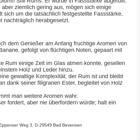
olumn Still Rums. Er wurde in Fassstärke abgefüllt.
l. aber ziemlich gering aus, mögen sich einige
sich um die tatsächlich festgestellte Fassstärke,
t nachträglich herabgesetzt.
sich dem Genießer am Anfang fruchtige Aromen von
anane, gefolgt von flüchtigen Noten, gepaart mit
 Rum einige Zeit im Glas atmen konnte, gesellen
einstem Holz und Leder hinzu.
ne gewaltige Komplexität, der Rum ist und bleibt
 dank seiner filigranen Ester, begleitet von Holz
immt man weitere Aromen wahr.
r fordert, aber nie überfordern würde; halt ein
 Eppenser Weg 3, D-29549 Bad Bevensen