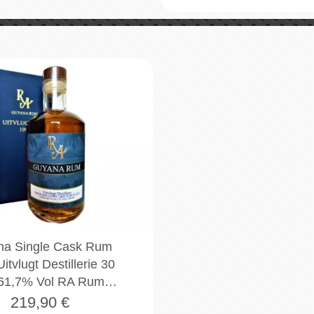
na Single Cask Rum
itvlugt Destillerie 30
 61,7% Vol RA Rum…
219,90
€