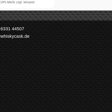
. 19% MwSt.
zzgl. Versand
) 6331 44507
ewhiskycask.de