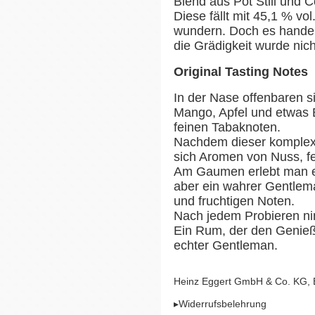
Blend aus Pot Still und C
Diese fällt mit 45,1 % vo
wundern. Doch es handelt 
die Grädigkeit wurde nich
Original Tasting Notes
In der Nase offenbaren 
Mango, Apfel und etwas B
feinen Tabaknoten.
Nachdem dieser komplexe
sich Aromen von Nuss, f
Am Gaumen erlebt man ei
aber ein wahrer Gentleman
und fruchtigen Noten.
Nach jedem Probieren n
Ein Rum, der den Genieße
echter Gentleman.
Heinz Eggert GmbH & Co. KG,
▸Widerrufsbelehrung