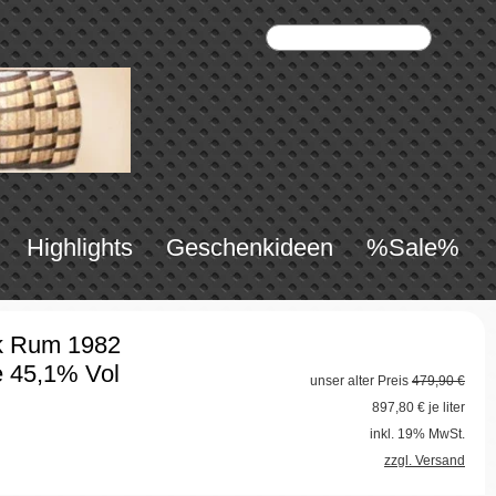
Highlights
Geschenkideen
%Sale%
k Rum 1982
 45,1% Vol
unser alter Preis
479,90 €
897,80
€ je liter
inkl. 19% MwSt.
zzgl. Versand