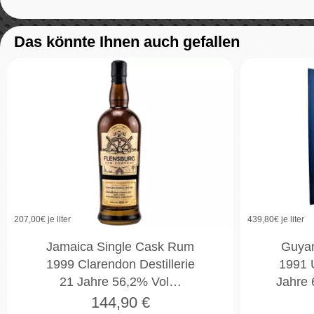
Das könnte Ihnen auch gefallen
207,00
€ je liter
439,80
€ je liter
Jamaica Single Cask Rum
Guya
1999 Clarendon Destillerie
1991 U
21 Jahre 56,2% Vol…
Jahre
144,90
€