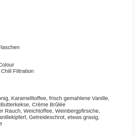
-Flaschen
Colour
Chill Filtration
nig, Karamelltoffee, frisch gemahlene Vanille,
, Butterkekse, Crème Brûlée
r Rauch, Weichtoffee, Weinbergpfirsiche,
illekipferl, Getreideschrot, etwas grasig,
e