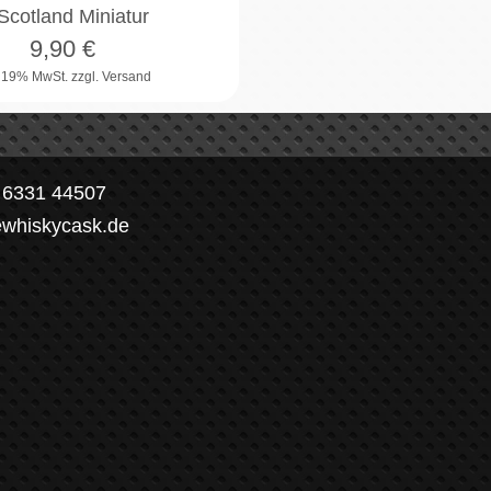
 Scotland Miniatur
9,90
€
. 19% MwSt.
zzgl. Versand
) 6331 44507
ewhiskycask.de