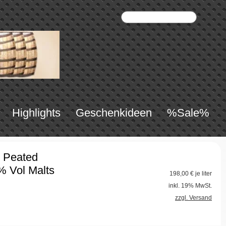
Highlights
Geschenkideen
%Sale%
1 Peated
% Vol Malts
198,00
€ je liter
inkl. 19% MwSt.
zzgl. Versand