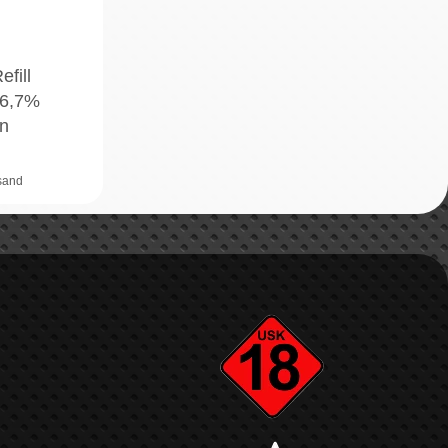
efill
46,7%
n
rsand