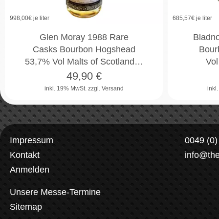
998,00
€ je liter
685,57
€ je liter
Glen Moray 1988 Rare
Bladn
Casks Bourbon Hogshead
Bour
53,7% Vol Malts of Scotland…
Vol
49,90
€
inkl. 19% MwSt.
zzgl. Versand
inkl
Impressum
0049 (0
Kontakt
info@th
Anmelden
Unsere Messe-Termine
Sitemap