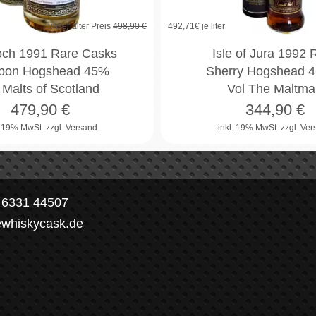
unser alter Preis
498,90 €
492,71
€ je liter
och 1991 Rare Casks
Isle of Jura 1992 R
bon Hogshead 45%
Sherry Hogshead 
 Malts of Scotland
Vol The Maltma
479,90
€
344,90
€
. 19% MwSt.
zzgl. Versand
inkl. 19% MwSt.
zzgl. Ve
) 6331 44507
ewhiskycask.de