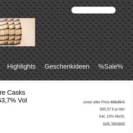
Highlights
Geschenkideen
%Sale%
re Casks
53,7% Vol
unser alter Preis
498,90 €
685,57
€ je liter
inkl. 19% MwSt.
zzgl. Versand