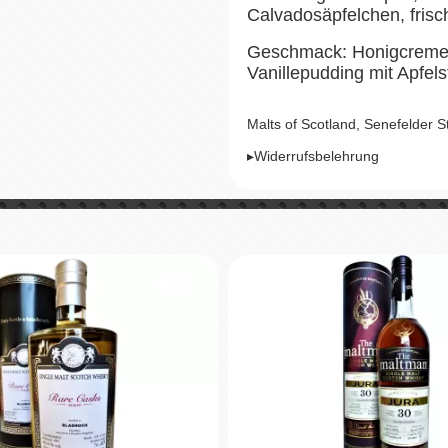
Calvadosäpfelchen, frisc
Geschmack: Honigcreme,
Vanillepudding mit Apfel
Malts of Scotland, Senefelder 
▸Widerrufsbelehrung
4%