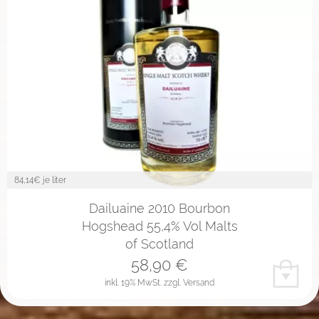
84,14
€ je liter
Dailuaine 2010 Bourbon
Hogshead 55,4% Vol Malts
of Scotland
58,90
€
inkl. 19% MwSt.
zzgl. Versand