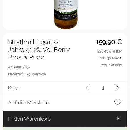
159,90
€
Strathmill 1991 22
Jahre 51,2% Vol Berry
228,43
€ je liter
Bros & Rudd
inkl. 19% MwSt.
zzgl. Versand
Artikelnr.: 4977
Lieferzeit*:
1-3 Werktage
Menge:
Auf die Merkliste
In den Warenkorb