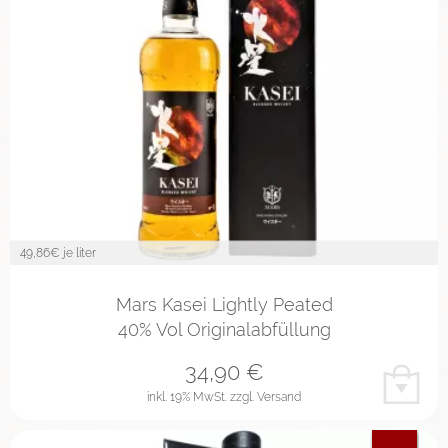
49,86
€ je liter
Mars Kasei Lightly Peated
40% Vol Originalabfüllung
34,90
€
inkl. 19% MwSt.
zzgl. Versand