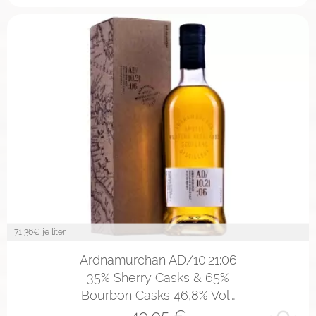
71,36
€ je liter
Ardnamurchan AD/10.21:06
35% Sherry Casks & 65%
Bourbon Casks 46,8% Vol…
49,95
€