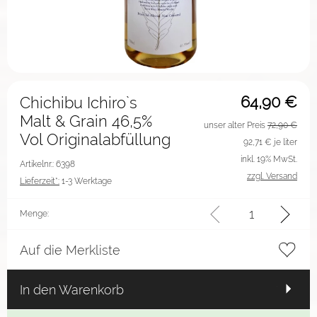
64,90
€
Chichibu Ichiro`s
Malt & Grain 46,5%
unser alter Preis
72,90 €
Vol Originalabfüllung
92,71
€ je liter
inkl. 19% MwSt.
Artikelnr.: 6398
zzgl. Versand
Lieferzeit*:
1-3 Werktage
Menge:
Auf die Merkliste
In den Warenkorb