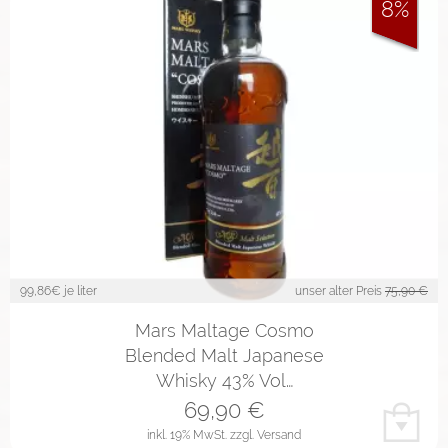
8%
99,86
€ je liter
unser alter Preis
75,90 €
Mars Maltage Cosmo
Blended Malt Japanese
Whisky 43% Vol…
69,90
€
inkl. 19% MwSt.
zzgl. Versand