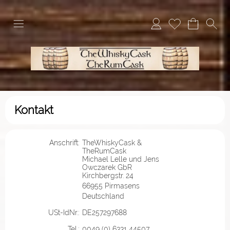
Kontakt
Anschrift:
TheWhiskyCask &
TheRumCask
Michael Lelle und Jens
Owczarek GbR
Kirchbergstr. 24
66955 Pirmasens
Deutschland
USt-IdNr.:
DE257297688
Tel.:
0049 (0) 6331 44507