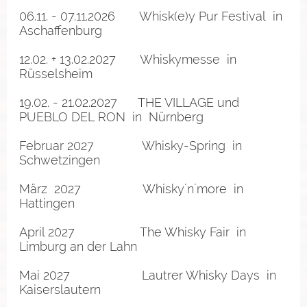
06.11. - 07.11.2026
Whisk(e)y Pur Festival
in
Aschaffenburg
12.02. + 13.02.2027
Whiskymesse
in
Rüsselsheim
19.02. - 21.02.2027
THE VILLAGE und
PUEBLO DEL RON
in Nürnberg
Februar 2027
Whisky-Spring
in
Schwetzingen
März 2027
Whisky´n´more
in
Hattingen
April 2027
The Whisky Fair
in
Limburg an der Lahn
Mai 2027
Lautrer Whisky Days
in
Kaiserslautern