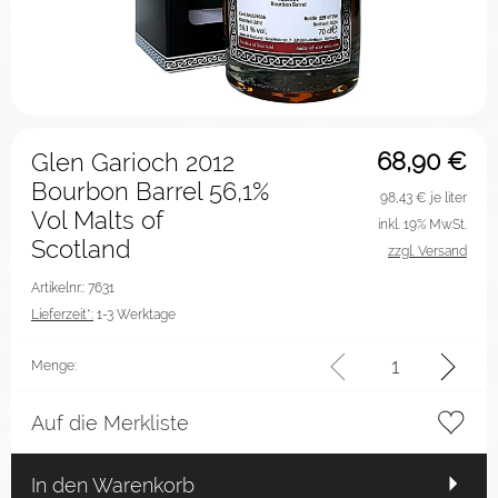
68,90
€
Glen Garioch 2012
Bourbon Barrel 56,1%
98,43
€ je liter
Vol Malts of
inkl. 19% MwSt.
Scotland
zzgl. Versand
Artikelnr.: 7631
Lieferzeit*:
1-3 Werktage
Menge:
Auf die Merkliste
In den Warenkorb