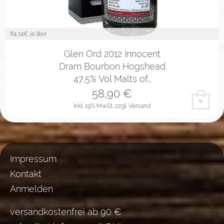
84,14
€ je liter
Glen Ord 2012 Innocent
Dram Bourbon Hogshead
47,5% Vol Malts of…
58,90
€
inkl. 19% MwSt.
zzgl. Versand
Impressum
Kontakt
Anmelden
versandkostenfrei ab 90 €