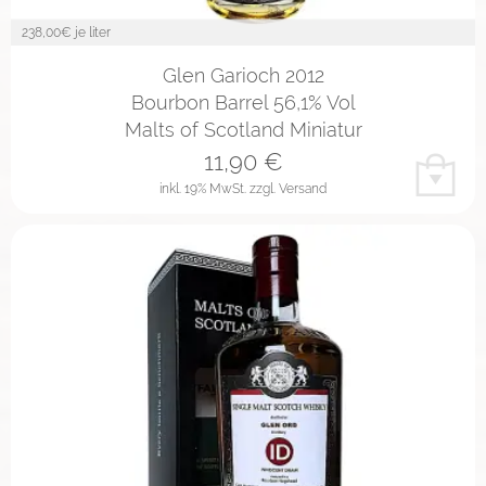
238,00
€ je liter
Glen Garioch 2012
Bourbon Barrel 56,1% Vol
Malts of Scotland Miniatur
11,90
€
inkl. 19% MwSt.
zzgl. Versand