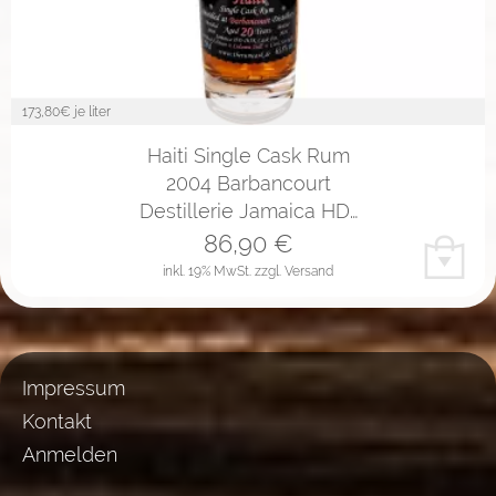
173,80
€ je liter
Haiti Single Cask Rum
2004 Barbancourt
Destillerie Jamaica HD…
86,90
€
inkl. 19% MwSt.
zzgl. Versand
Impressum
Kontakt
Anmelden