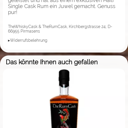
geleistet und hat aus einem exklusiven Haiti
Single Cask Rum ein Juwel gemacht. Genuss
pur!
TheWhiskyCask & TheRumCask, Kirchbergstrasse 24, D-
66955 Pirmasens
▸Widerrufsbelehrung
Das könnte Ihnen auch gefallen