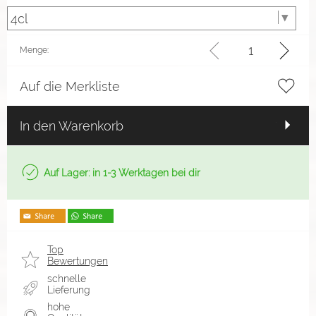
Menge:
Auf die Merkliste
In den Warenkorb
Auf Lager: in 1-3 Werktagen bei dir
Top
Bewertungen
schnelle
Lieferung
hohe