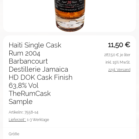
11,50
€
Haiti Single Cask
Rum 2004
287,50
€ je liter
Barbancourt
inkl. 19% MwSt.
Destillerie Jamaica
zzgl. Versand
HD DOK Cask Finish
63,8% Vol
TheRumCask
Sample
Artikelnr.: 7558-s4
Lieferzeit*:
1-3 Werktage
Größe