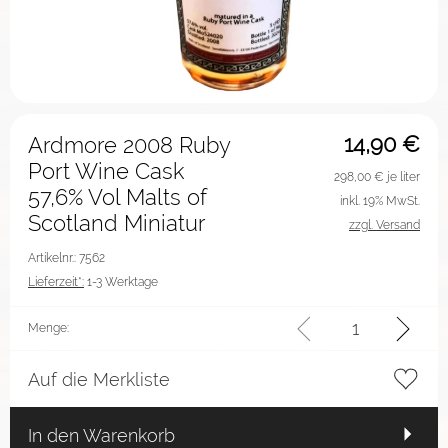
14,90
€
Ardmore 2008 Ruby
Port Wine Cask
298,00
€ je liter
57,6% Vol Malts of
inkl. 19% MwSt.
Scotland Miniatur
zzgl. Versand
Artikelnr.: 7562
Lieferzeit*:
1-3 Werktage
Menge:
Auf die Merkliste
In den Warenkorb