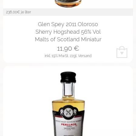
238,00
€ je liter
Glen Spey 2011 Oloroso
Sherry Hogshead 56% Vol
Malts of Scotland Miniatur
11,90
€
inkl. 19% MwSt.
zzgl. Versand