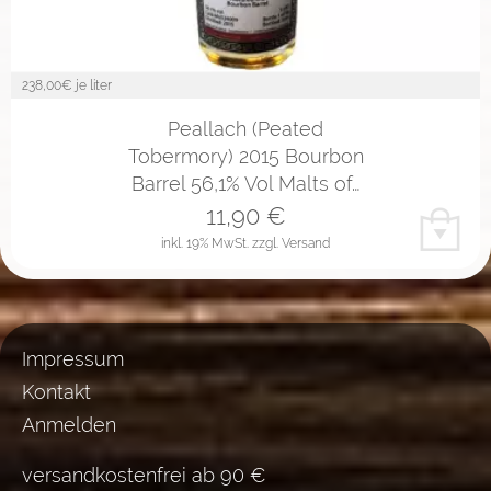
238,00
€ je liter
Peallach (Peated
Tobermory) 2015 Bourbon
Barrel 56,1% Vol Malts of…
11,90
€
inkl. 19% MwSt.
zzgl. Versand
Impressum
Kontakt
Anmelden
versandkostenfrei ab 90 €