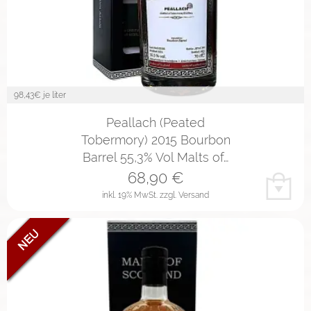
98,43
€ je liter
Peallach (Peated
Tobermory) 2015 Bourbon
Barrel 55,3% Vol Malts of…
68,90
€
inkl. 19% MwSt.
zzgl. Versand