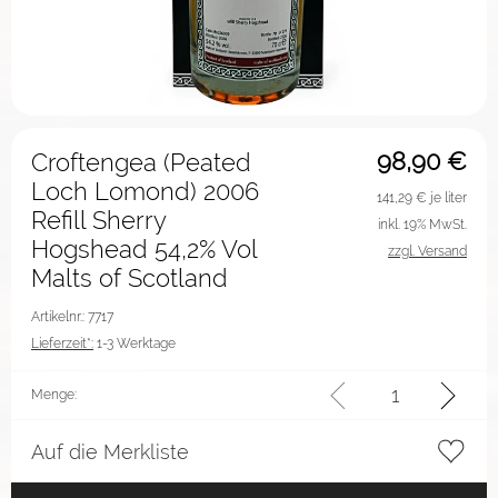
98,90
€
Croftengea (Peated
Loch Lomond) 2006
141,29
€ je liter
Refill Sherry
inkl. 19% MwSt.
Hogshead 54,2% Vol
zzgl. Versand
Malts of Scotland
Artikelnr.: 7717
Lieferzeit*:
1-3 Werktage
Menge:
Auf die Merkliste