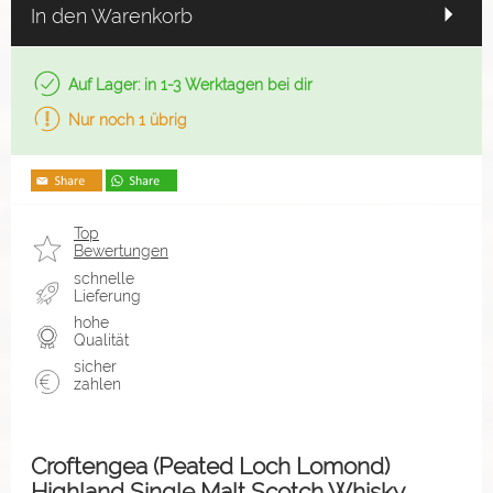
In den Warenkorb
Auf Lager: in 1-3 Werktagen bei dir
Nur noch 1 übrig
Top
Bewertungen
schnelle
Lieferung
hohe
Qualität
sicher
zahlen
Croftengea (Peated Loch Lomond)
Highland Single Malt Scotch Whisky