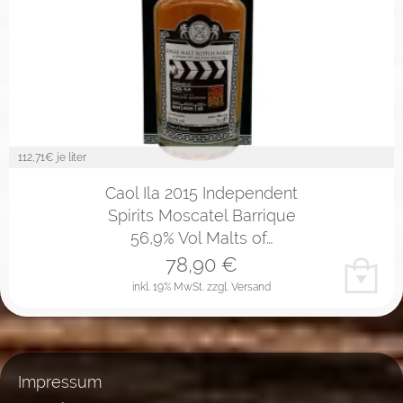
112,71
€ je liter
Caol Ila 2015 Independent
Spirits Moscatel Barrique
56,9% Vol Malts of…
78,90
€
inkl. 19% MwSt.
zzgl. Versand
Impressum