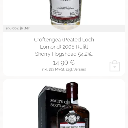
298,00
€ je liter
Croftengea (Peated Loch
Lomond) 2006 Refill
Sherry Hogshead 54,2%…
14,90
€
inkl. 19% MwSt.
zzgl. Versand