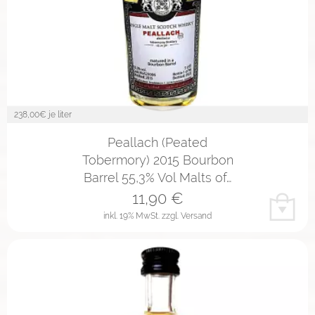
238,00
€ je liter
Peallach (Peated
Tobermory) 2015 Bourbon
Barrel 55,3% Vol Malts of…
11,90
€
inkl. 19% MwSt.
zzgl. Versand