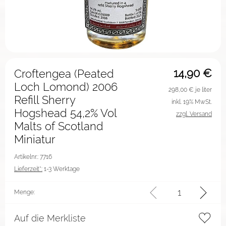
14,90
€
Croftengea (Peated
Loch Lomond) 2006
298,00
€ je liter
Refill Sherry
inkl. 19% MwSt.
Hogshead 54,2% Vol
zzgl. Versand
Malts of Scotland
Miniatur
Artikelnr.: 7716
Lieferzeit*:
1-3 Werktage
Menge:
Auf die Merkliste