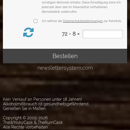
Kein Verkauf an Personen unter 18 Jahren!
Alkoholmißbrauch ist gesundheitsgefährdend.
Genießen Sie in Maßen.
Copyright © 2005-2026
TheWhiskyCask & TheRumCask
Alle Rechte vorbehalten.