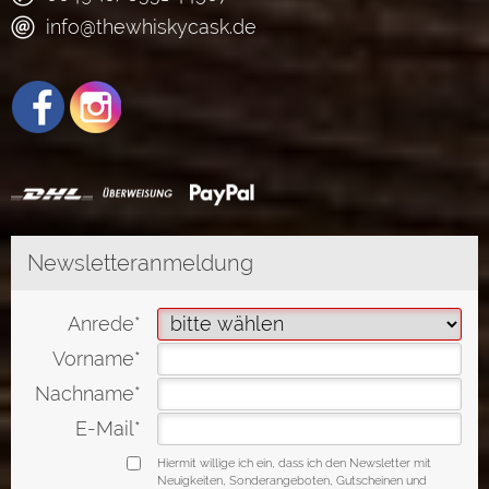
info@thewhiskycask.de