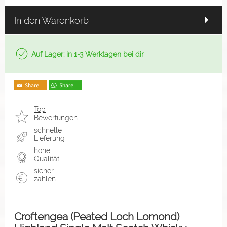
In den Warenkorb
Auf Lager: in 1-3 Werktagen bei dir
Top
Bewertungen
schnelle
Lieferung
hohe
Qualität
sicher
zahlen
Croftengea (Peated Loch Lomond)