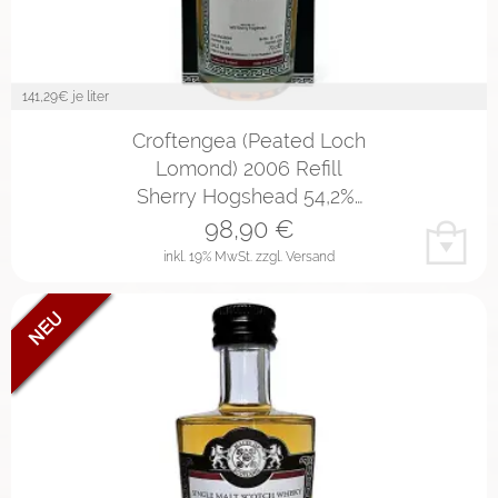
141,29
€ je liter
Croftengea (Peated Loch
Lomond) 2006 Refill
Sherry Hogshead 54,2%…
98,90
€
inkl. 19% MwSt.
zzgl. Versand