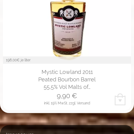
198,00
€ je liter
Mystic Lowland 2011
Peated Bourbon Barrel
55,5% Vol Malts of…
9,90
€
inkl. 19% MwSt.
zzgl. Versand