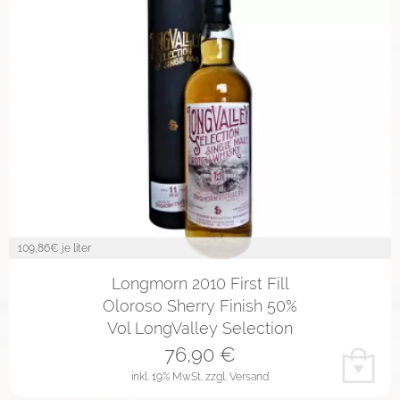
109,86
€ je liter
Longmorn 2010 First Fill
Oloroso Sherry Finish 50%
Vol LongValley Selection
76,90
€
inkl. 19% MwSt.
zzgl. Versand