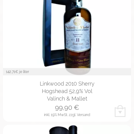
142,71
€ je liter
Linkwood 2010 Sherry
Hogshead 52,9% Vol
Valinch & Mallet
99,90
€
inkl. 19% MwSt.
zzgl. Versand