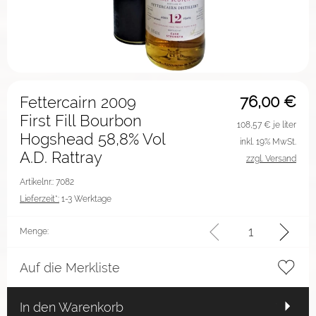
76,00
€
Fettercairn 2009
First Fill Bourbon
108,57
€ je liter
Hogshead 58,8% Vol
inkl. 19% MwSt.
A.D. Rattray
zzgl. Versand
Artikelnr.: 7082
Lieferzeit*:
1-3 Werktage
Menge:
Auf die Merkliste
In den Warenkorb