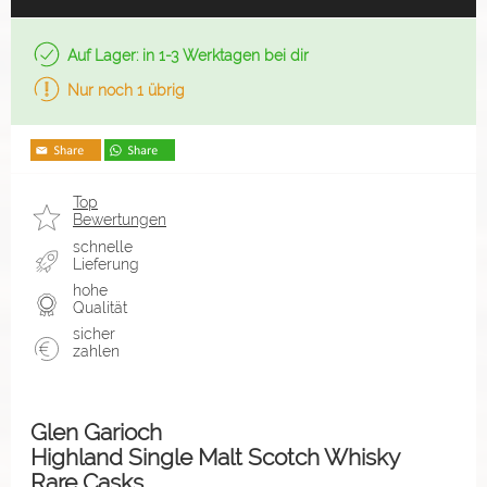
Auf Lager: in 1-3 Werktagen bei dir
Nur noch 1 übrig
Top
Bewertungen
schnelle
Lieferung
hohe
Qualität
sicher
zahlen
Glen Garioch
Highland Single Malt Scotch Whisky
Rare Casks