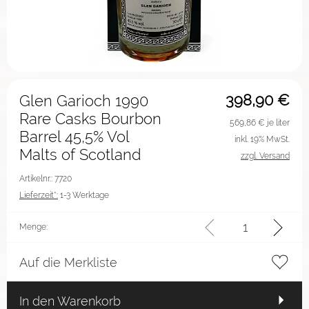
398,90
€
Glen Garioch 1990
Rare Casks Bourbon
569,86
€ je liter
Barrel 45,5% Vol
inkl. 19% MwSt.
Malts of Scotland
zzgl. Versand
Artikelnr.: 7720
Lieferzeit*:
1-3 Werktage
Menge:
Auf die Merkliste
In den Warenkorb