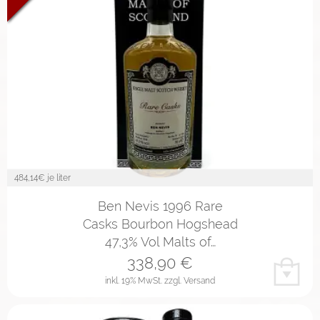
484,14
€ je liter
Ben Nevis 1996 Rare
Casks Bourbon Hogshead
47,3% Vol Malts of…
338,90
€
inkl. 19% MwSt.
zzgl. Versand