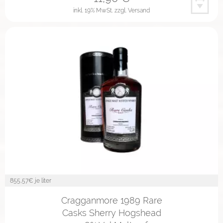
inkl. 19% MwSt.
zzgl. Versand
855,57
€ je liter
Cragganmore 1989 Rare
Casks Sherry Hogshead