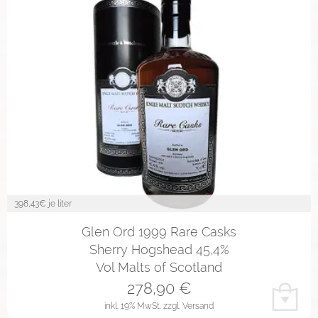
398,43
€ je liter
Glen Ord 1999 Rare Casks
Sherry Hogshead 45,4%
Vol Malts of Scotland
278,90
€
inkl. 19% MwSt.
zzgl. Versand