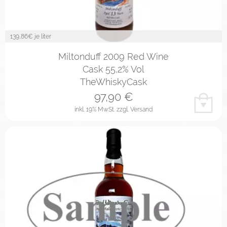
139,86
€ je liter
Miltonduff 2009 Red Wine
Cask 55,2% Vol
TheWhiskyCask
97,90
€
inkl. 19% MwSt.
zzgl. Versand