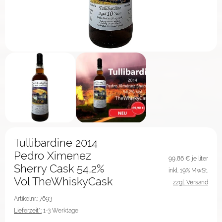
Tullibardine 2014
Pedro Ximenez
99,86
€ je liter
Sherry Cask 54,2%
inkl. 19% MwSt.
Vol TheWhiskyCask
zzgl. Versand
Artikelnr.: 7693
Lieferzeit*:
1-3 Werktage