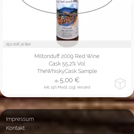
250,00
€ je liter
2cl
4cl
10cl
Miltonduff 2009 Red Wine
Cask 55,2% Vol
TheWhiskyCask Sample
5,00
€
ab
inkl. 19% MwSt.
zzgl. Versand
Impressum
Kontakt