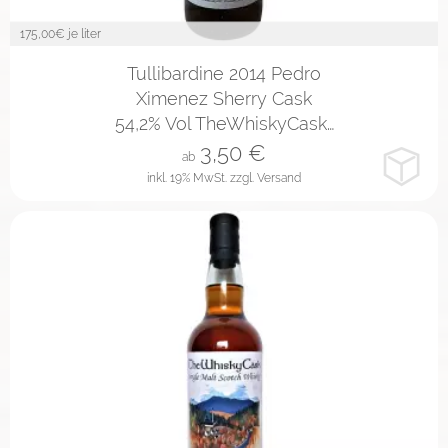
175,00
€ je liter
2cl
4cl
10cl
Tullibardine 2014 Pedro
Ximenez Sherry Cask
54,2% Vol TheWhiskyCask…
3,50
€
ab
inkl. 19% MwSt.
zzgl. Versand