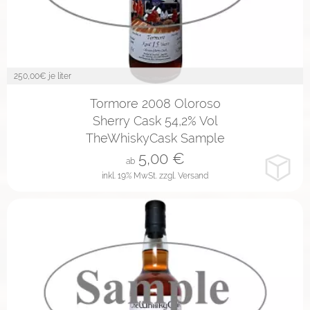
250,00
€ je liter
2cl
10cl
Tormore 2008 Oloroso
Sherry Cask 54,2% Vol
TheWhiskyCask Sample
5,00
€
ab
inkl. 19% MwSt.
zzgl. Versand