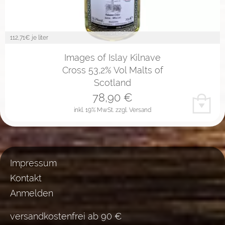
112,71
€ je liter
Images of Islay Kilnave
Cross 53,2% Vol Malts of
Scotland
78,90
€
inkl. 19% MwSt.
zzgl. Versand
Impressum
Kontakt
Anmelden
versandkostenfrei ab 90 €