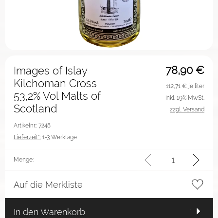
78,90
€
Images of Islay
Kilchoman Cross
112,71
€ je liter
53,2% Vol Malts of
inkl. 19% MwSt.
Scotland
zzgl. Versand
Artikelnr.: 7248
Lieferzeit*:
1-3 Werktage
Menge:
Auf die Merkliste
In den Warenkorb