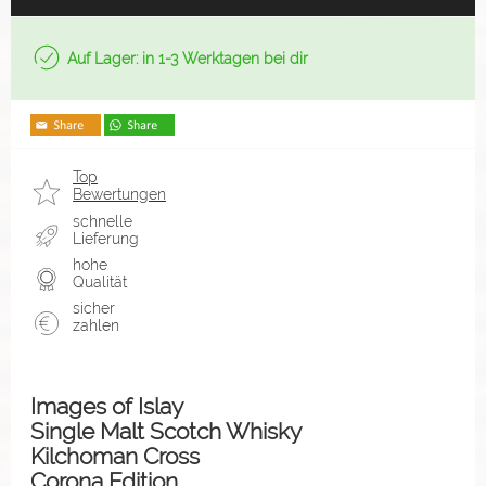
Auf Lager: in 1-3 Werktagen bei dir
Top
Bewertungen
schnelle
Lieferung
hohe
Qualität
sicher
zahlen
Images of Islay
Single Malt Scotch Whisky
Kilchoman Cross
Corona Edition