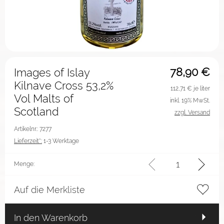
78,90
€
Images of Islay
Kilnave Cross 53,2%
112,71
€ je liter
Vol Malts of
inkl. 19% MwSt.
Scotland
zzgl. Versand
Artikelnr.: 7277
Lieferzeit*:
1-3 Werktage
Menge:
Auf die Merkliste
In den Warenkorb