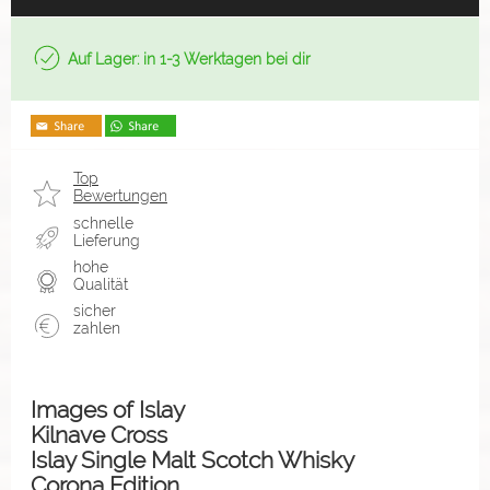
Auf Lager: in 1-3 Werktagen bei dir
Top
Bewertungen
schnelle
Lieferung
hohe
Qualität
sicher
zahlen
Images of Islay
Kilnave Cross
Islay Single Malt Scotch Whisky
Corona Edition