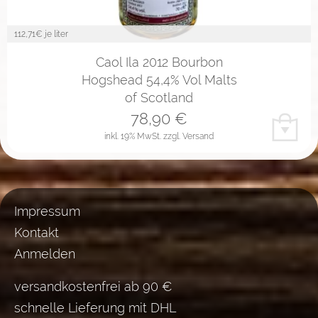
112,71
€ je liter
Caol Ila 2012 Bourbon
Hogshead 54,4% Vol Malts
of Scotland
78,90
€
inkl. 19% MwSt.
zzgl. Versand
Impressum
Kontakt
Anmelden
versandkostenfrei ab 90 €
schnelle Lieferung mit DHL