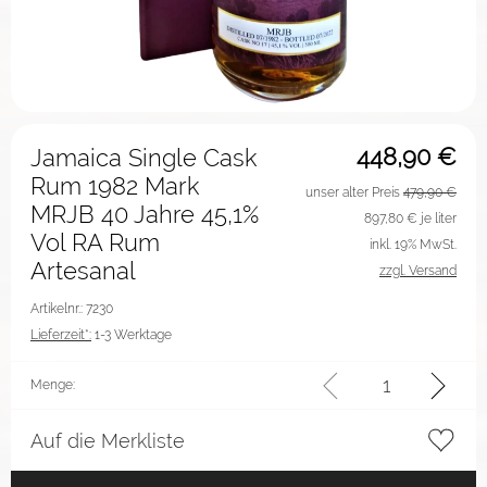
448,90
€
Jamaica Single Cask
Rum 1982 Mark
unser alter Preis
479,90 €
MRJB 40 Jahre 45,1%
897,80
€ je liter
Vol RA Rum
inkl. 19% MwSt.
Artesanal
zzgl. Versand
Artikelnr.: 7230
Lieferzeit*:
1-3 Werktage
Menge:
Auf die Merkliste