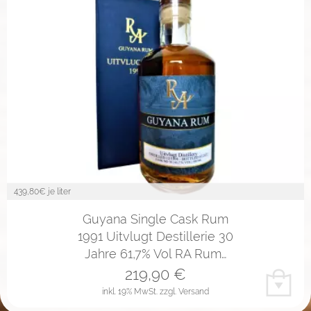
439,80
€ je liter
Guyana Single Cask Rum
1991 Uitvlugt Destillerie 30
Jahre 61,7% Vol RA Rum…
219,90
€
inkl. 19% MwSt.
zzgl. Versand