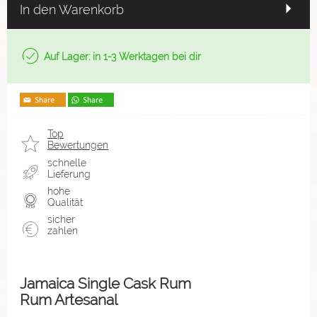
In den Warenkorb
Auf Lager: in 1-3 Werktagen bei dir
Top
Bewertungen
schnelle
Lieferung
hohe
Qualität
sicher
zahlen
Jamaica Single Cask Rum
Rum Artesanal