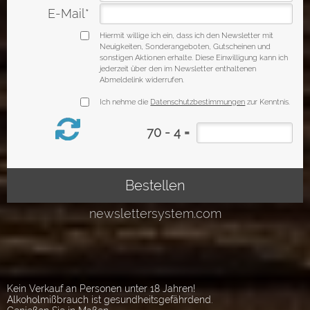
Kein Verkauf an Personen unter 18 Jahren!
Alkoholmißbrauch ist gesundheitsgefährdend.