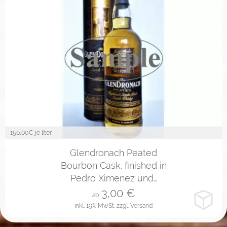
150,00
€ je liter
2cl
4cl
10cl
Glendronach Peated
Bourbon Cask, finished in
Pedro Ximenez und…
3,00
€
ab
inkl. 19% MwSt.
zzgl. Versand