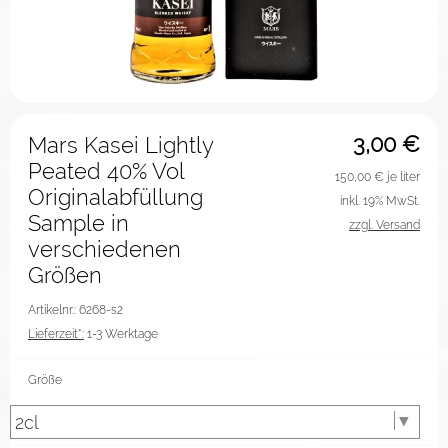
3,00
€
Mars Kasei Lightly
Peated 40% Vol
150,00
€ je liter
Originalabfüllung
inkl. 19% MwSt.
Sample in
zzgl. Versand
verschiedenen
Größen
Artikelnr.: 6268-s2
Lieferzeit*:
1-3 Werktage
Größe