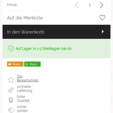
Menge:
Auf die Merkliste
In den Warenkorb
Auf Lager: in 1-3 Werktagen bei dir
Top
Bewertungen
schnelle
Lieferung
hohe
Qualität
sicher
zahlen