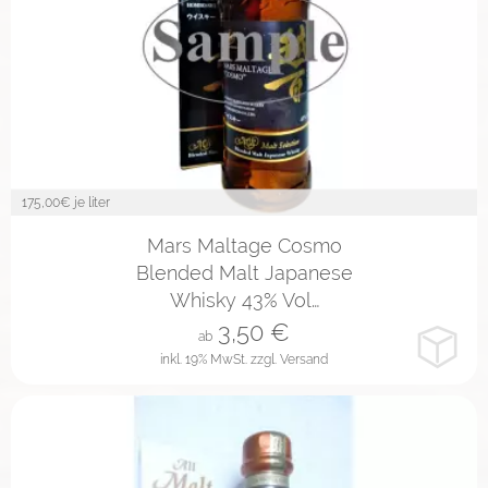
175,00
€ je liter
2cl
4cl
10cl
Mars Maltage Cosmo
Blended Malt Japanese
Whisky 43% Vol…
3,50
€
ab
inkl. 19% MwSt.
zzgl. Versand