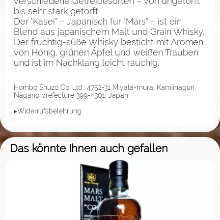
verschiedene Getreidesorten – von ungetorft
bis sehr stark getorft.
Der "Kasei" – Japanisch für "Mars" – ist ein
Blend aus japanischem Malt und Grain Whisky.
Der fruchtig-süße Whisky besticht mit Aromen
von Honig, grünen Äpfel und weißen Trauben
und ist im Nachklang leicht rauchig.
Hombo Shuzo Co. Ltd., 4752-31 Miyata-mura, Kamiinagun,
Nagano prefecture 399-4301, Japan
▸Widerrufsbelehrung
Das könnte Ihnen auch gefallen