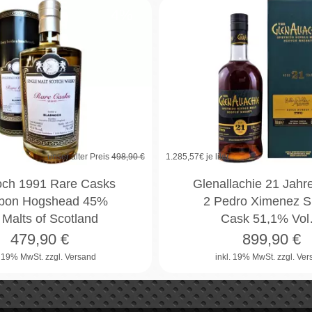
4%
unser alter Preis
498,90 €
1.285,57
€ je liter
och 1991 Rare Casks
Glenallachie 21 Jahr
bon Hogshead 45%
2 Pedro Ximenez S
 Malts of Scotland
Cask 51,1% Vo
479,90
€
899,90
€
. 19% MwSt.
zzgl. Versand
inkl. 19% MwSt.
zzgl. Ve