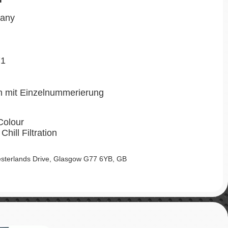
pany
71
en mit Einzelnummerierung
Colour
Chill Filtration
sterlands Drive, Glasgow G77 6YB, GB