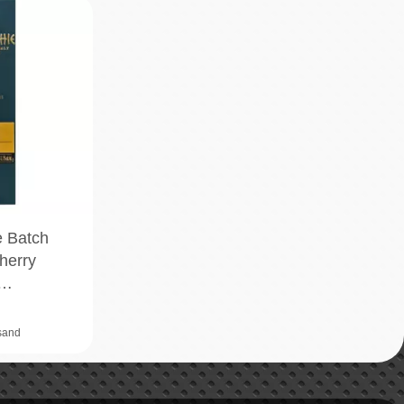
e Batch
herry
l…
rsand