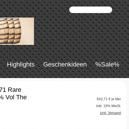
Highlights
Geschenkideen
%Sale%
971 Rare
% Vol The
642,71
€ je liter
inkl. 19% MwSt.
zzgl. Versand