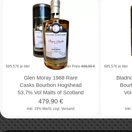
4%
685,57
€ je liter
unser alter Preis
498,90 €
685,57
€ je liter
Glen Moray 1988 Rare
Bladn
Casks Bourbon Hogshead
Bour
53,7% Vol Malts of Scotland
Vol
479,90
€
inkl. 19% MwSt.
zzgl. Versand
inkl