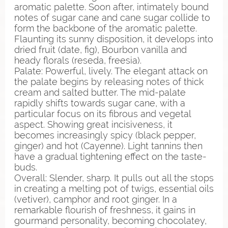
aromatic palette. Soon after, intimately bound
notes of sugar cane and cane sugar collide to
form the backbone of the aromatic palette.
Flaunting its sunny disposition, it develops into
dried fruit (date, fig), Bourbon vanilla and
heady florals (reseda, freesia).
Palate: Powerful, lively. The elegant attack on
the palate begins by releasing notes of thick
cream and salted butter. The mid-palate
rapidly shifts towards sugar cane, with a
particular focus on its fibrous and vegetal
aspect. Showing great incisiveness, it
becomes increasingly spicy (black pepper,
ginger) and hot (Cayenne). Light tannins then
have a gradual tightening effect on the taste-
buds.
Overall: Slender, sharp. It pulls out all the stops
in creating a melting pot of twigs, essential oils
(vetiver), camphor and root ginger. In a
remarkable flourish of freshness, it gains in
gourmand personality, becoming chocolatey,