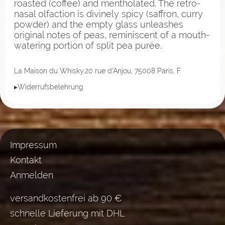
roasted (coffee) and mentholated. The retro-
nasal olfaction is divinely spicy (saffron, curry
powder) and the empty glass unleashes
original notes of peas, reminiscent of a mouth-
watering portion of split pea purée.
La Maison du Whisky,20 rue d'Anjou, 75008 Paris, F
▸Widerrufsbelehrung
Impressum
Kontakt
Anmelden
versandkostenfrei ab 90 €
schnelle Lieferung mit DHL