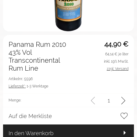
44,90
€
Panama Rum 2010
43% Vol
64,14
€ je liter
Transcontinental
inkl. 19% MwSt.
Rum Line
zzgl. Versand
Artikelnr.: 5596
Lieferzeit*:
1-3 Werktage
Menge:
Auf die Merkliste
In den Warenkorb