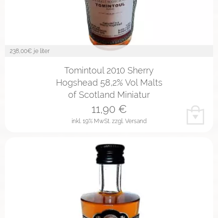
238,00
€ je liter
Tomintoul 2010 Sherry
Hogshead 58,2% Vol Malts
of Scotland Miniatur
11,90
€
inkl. 19% MwSt.
zzgl. Versand