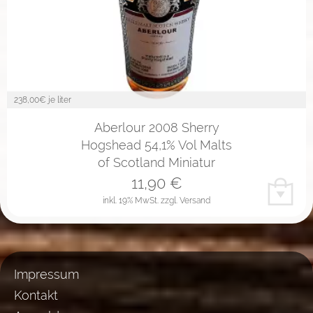
238,00
€ je liter
Aberlour 2008 Sherry
Hogshead 54,1% Vol Malts
of Scotland Miniatur
11,90
€
inkl. 19% MwSt.
zzgl. Versand
Impressum
Kontakt