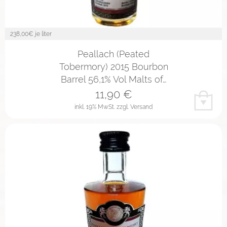
238,00
€ je liter
Peallach (Peated
Tobermory) 2015 Bourbon
Barrel 56,1% Vol Malts of…
11,90
€
inkl. 19% MwSt.
zzgl. Versand