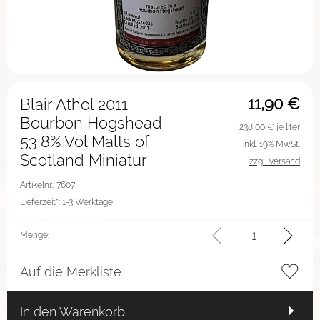
11,90
€
Blair Athol 2011
Bourbon Hogshead
238,00
€ je liter
53,8% Vol Malts of
inkl. 19% MwSt.
Scotland Miniatur
zzgl. Versand
Artikelnr.: 7607
Lieferzeit*:
1-3 Werktage
Menge:
Auf die Merkliste
In den Warenkorb