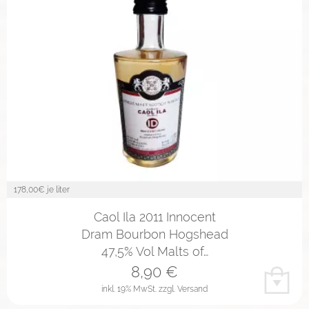
178,00
€ je liter
Caol Ila 2011 Innocent
Dram Bourbon Hogshead
47,5% Vol Malts of…
8,90
€
inkl. 19% MwSt.
zzgl. Versand