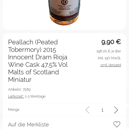
9,90
€
Peallach (Peated
Tobermory) 2015
198,00
€ je liter
Innocent Dram Rioja
inkl. 19% MwSt.
Wine Cask 47,5% Vol
zzgl. Versand
Malts of Scotland
Miniatur
Artikelnr.: 7589
Lieferzeit*:
1-3 Werktage
Menge:
Auf die Merkliste