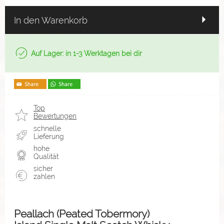
In den Warenkorb
Auf Lager: in 1-3 Werktagen bei dir
Top
Bewertungen
schnelle
Lieferung
hohe
Qualität
sicher
zahlen
Peallach (Peated Tobermory)