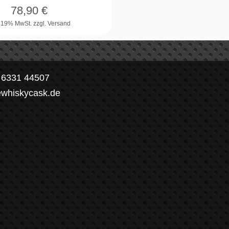
78,90
€
. 19% MwSt.
zzgl. Versand
) 6331 44507
ewhiskycask.de