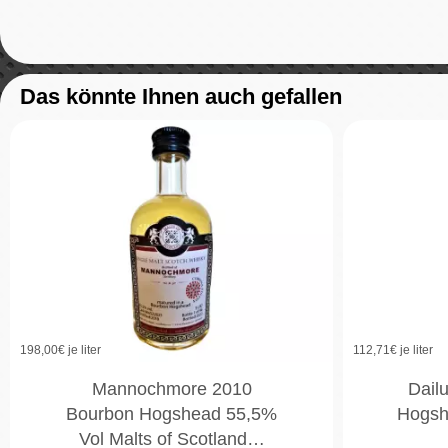
Das könnte Ihnen auch gefallen
198,00
€ je liter
112,71
€ je liter
Mannochmore 2010
Dail
Bourbon Hogshead 55,5%
Hogsh
Vol Malts of Scotland…