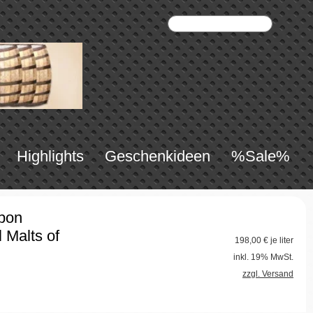
Highlights
Geschenkideen
%Sale%
rbon
 Malts of
198,00
€ je liter
inkl. 19% MwSt.
zzgl. Versand