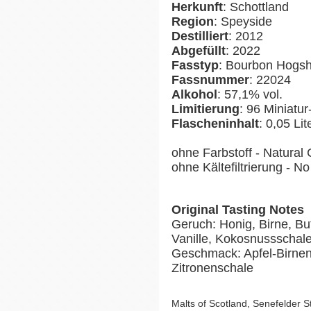
Herkunft
: Schottland
Region
: Speyside
Destilliert
: 2012
Abgefüllt
: 2022
Fasstyp
: Bourbon Hogs
Fassnummer
: 22024
Alkohol
: 57,1% vol.
Limitierung
: 96 Miniatu
Flascheninhalt
: 0,05 Lit
ohne Farbstoff - Natural 
ohne Kältefiltrierung - No 
Original Tasting Notes
Geruch: Honig, Birne, Bu
Vanille, Kokosnussschal
Geschmack: Apfel-Birnen
Zitronenschale
Malts of Scotland, Senefelder 