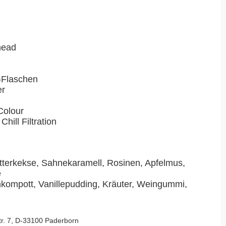
head
r-Flaschen
er
Colour
Chill Filtration
tterkekse, Sahnekaramell, Rosinen, Apfelmus,
e
kompott, Vanillepudding, Kräuter, Weingummi,
Str. 7, D-33100 Paderborn