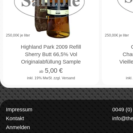
250,00
€ je liter
250,00
€ je liter
2cl
4cl
10cl
Highland Park 2009 Refill
Sherry Butt 66,5% Vol
Cha
Originalabfüllung Sample
Vieil
5,00
€
ab
inkl. 19% MwSt.
zzgl. Versand
inkl
Impressum
0049 (0
Kontakt
info@th
Anmelden