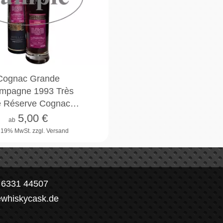
2cl
4cl
10cl
Cognac Grande
mpagne 1993 Très
le Réserve Cognac…
5,00
€
ab
. 19% MwSt.
zzgl. Versand
) 6331 44507
ewhiskycask.de