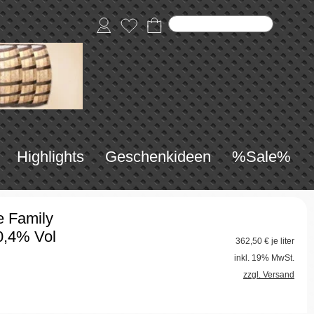
Highlights
Geschenkideen
%Sale%
e Family
0,4% Vol
362,50
€ je liter
inkl. 19% MwSt.
zzgl. Versand