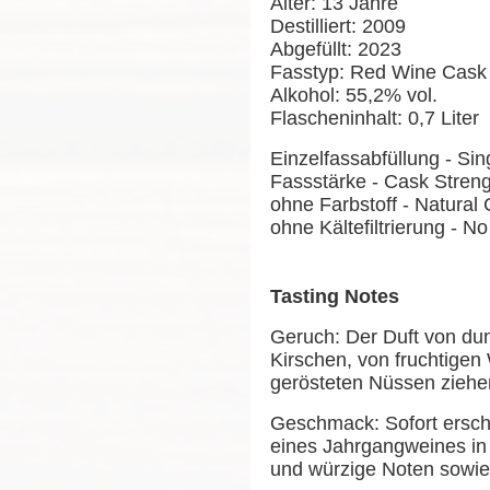
Alter: 13 Jahre
Destilliert: 2009
Abgefüllt: 2023
Fasstyp: Red Wine Cask
Alkohol: 55,2% vol.
Flascheninhalt: 0,7 Liter
Einzelfassabfüllung - Si
Fassstärke - Cask Stren
ohne Farbstoff - Natural 
ohne Kältefiltrierung - No 
Tasting Notes
Geruch: Der Duft von du
Kirschen, von fruchtig
gerösteten Nüssen ziehe
Geschmack: Sofort ersch
eines Jahrgangweines in 
und würzige Noten sowie