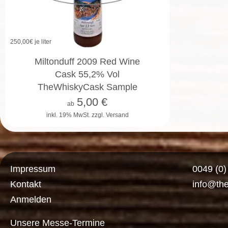
250,00
€ je liter
2cl
4cl
10cl
Miltonduff 2009 Red Wine
Cask 55,2% Vol
TheWhiskyCask Sample
5,00
€
ab
inkl. 19% MwSt.
zzgl. Versand
Impressum
0049 (0
Kontakt
info@th
Anmelden
Unsere Messe-Termine