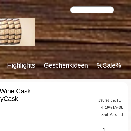
Highlights
Geschenkideen
%Sale%
 Wine Cask
kyCask
139,86
€ je liter
inkl. 19% MwSt.
zzgl. Versand