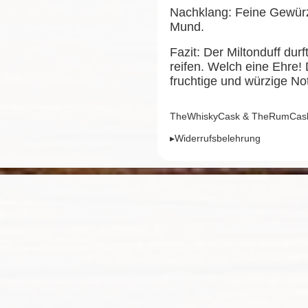
Nachklang: Feine Gewürz
Mund.
Fazit: Der Miltonduff du
reifen. Welch eine Ehre!
fruchtige und würzige No
TheWhiskyCask & TheRumCask,
▸Widerrufsbelehrung