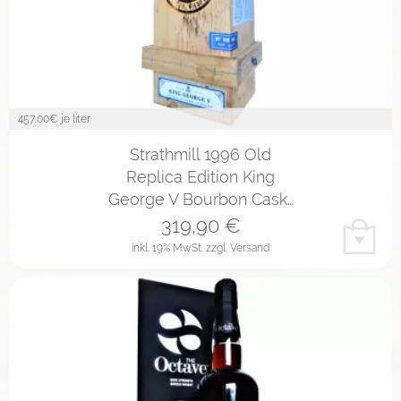
457,00
€ je liter
Strathmill 1996 Old
Replica Edition King
George V Bourbon Cask…
319,90
€
inkl. 19% MwSt.
zzgl. Versand