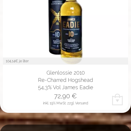
104,14
€ je liter
Glenlossie 2010
Re-Charred Hogshead
54,3% Vol James Eadie
72,90
€
inkl. 19% MwSt.
zzgl. Versand