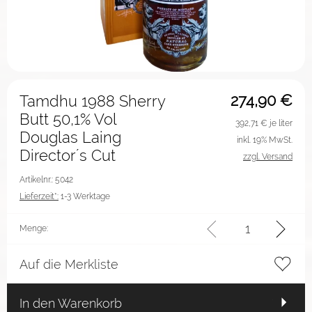
274,90
€
Tamdhu 1988 Sherry
Butt 50,1% Vol
392,71
€ je liter
Douglas Laing
inkl. 19% MwSt.
Director´s Cut
zzgl. Versand
Artikelnr.: 5042
Lieferzeit*:
1-3 Werktage
Menge:
Auf die Merkliste
In den Warenkorb