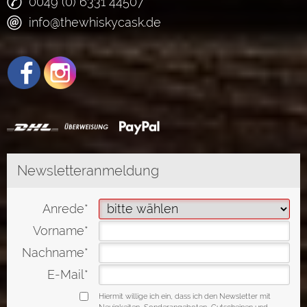
0049 (0) 6331 44507
info@thewhiskycask.de