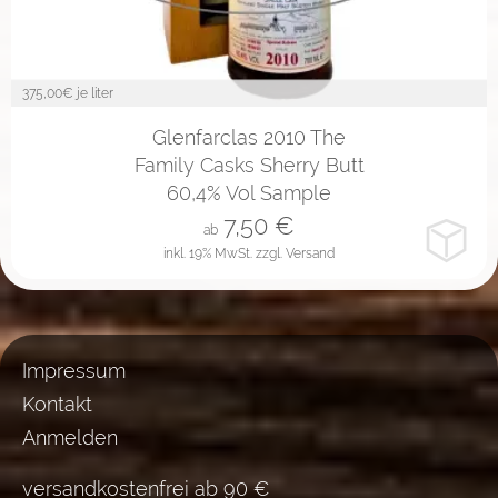
375,00
€ je liter
2cl
4cl
10cl
Glenfarclas 2010 The
Family Casks Sherry Butt
60,4% Vol Sample
7,50
€
ab
inkl. 19% MwSt.
zzgl. Versand
Impressum
Kontakt
Anmelden
versandkostenfrei ab 90 €