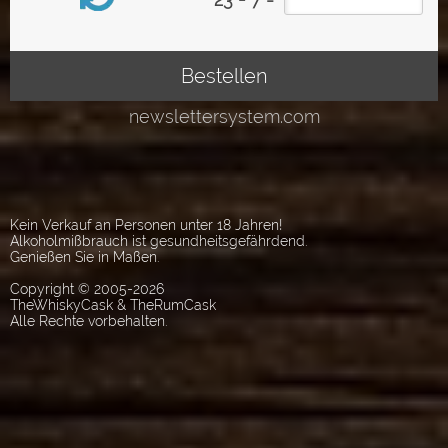
Kein Verkauf an Personen unter 18 Jahren!
Alkoholmißbrauch ist gesundheitsgefährdend.
Genießen Sie in Maßen.
Copyright © 2005-2026
TheWhiskyCask & TheRumCask
Alle Rechte vorbehalten.