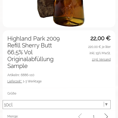
22,00
€
Highland Park 2009
Refill Sherry Butt
220,00
€ je liter
66,5% Vol
inkl. 19% MwSt.
Originalabfüllung
zzgl. Versand
Sample
Artikelnr.: 6886-s10
Lieferzeit*:
1-3 Werktage
Größe
Menge: