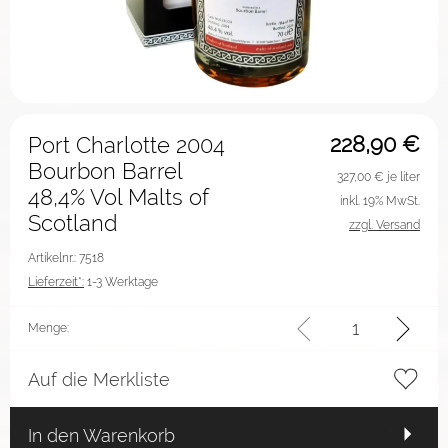
228,90
€
Port Charlotte 2004
Bourbon Barrel
327,00
€ je liter
48,4% Vol Malts of
inkl. 19% MwSt.
Scotland
zzgl. Versand
Artikelnr.: 7518
Lieferzeit*:
1-3 Werktage
Menge:
Auf die Merkliste
In den Warenkorb