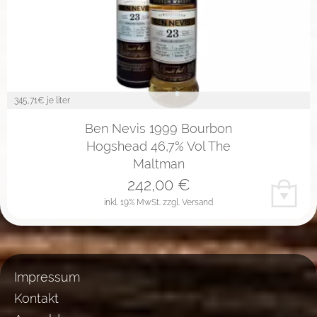
345,71
€ je liter
Ben Nevis 1999 Bourbon
Hogshead 46,7% Vol The
Maltman
242,00
€
inkl. 19% MwSt.
zzgl. Versand
Impressum
Kontakt