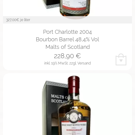
327,00
€ je liter
Port Charlotte 2004
Bourbon Barrel 48,4% Vol
Malts of Scotland
228,90
€
inkl. 19% MwSt.
zzgl. Versand