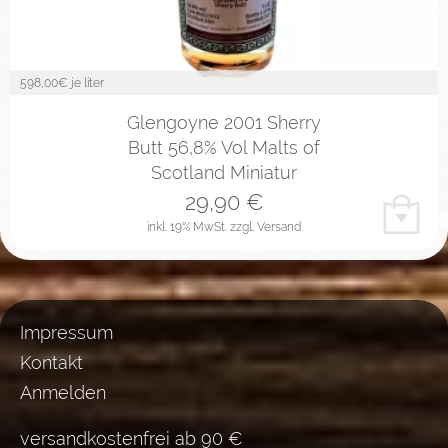
598,00
€ je liter
Glengoyne 2001 Sherry
Butt 56,8% Vol Malts of
Scotland Miniatur
29,90
€
inkl. 19% MwSt.
zzgl. Versand
Impressum
Kontakt
Anmelden
versandkostenfrei ab 90 €