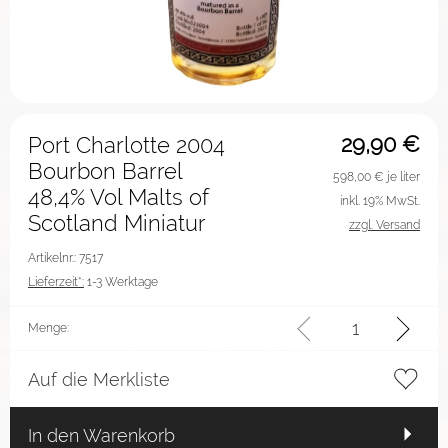
29,90
€
Port Charlotte 2004
Bourbon Barrel
598,00
€ je liter
48,4% Vol Malts of
inkl. 19% MwSt.
Scotland Miniatur
zzgl. Versand
Artikelnr.: 7517
Lieferzeit*:
1-3 Werktage
Menge:
Auf die Merkliste
In den Warenkorb