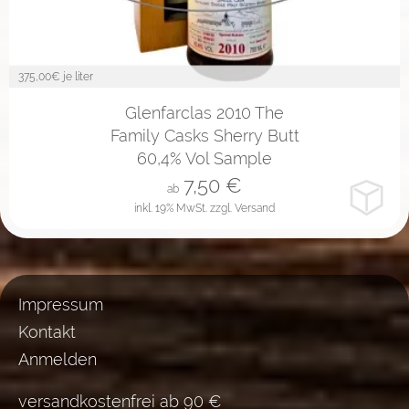
375,00
€ je liter
2cl
4cl
10cl
Glenfarclas 2010 The
Family Casks Sherry Butt
60,4% Vol Sample
7,50
€
ab
inkl. 19% MwSt.
zzgl. Versand
Impressum
Kontakt
Anmelden
versandkostenfrei ab 90 €