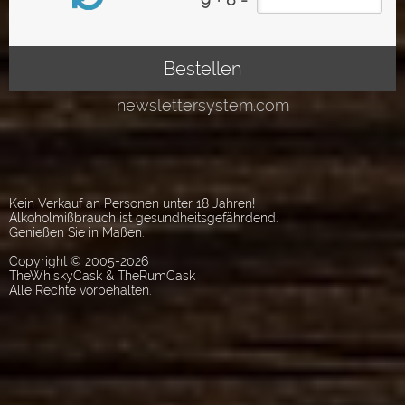
Kein Verkauf an Personen unter 18 Jahren!
Alkoholmißbrauch ist gesundheitsgefährdend.
Genießen Sie in Maßen.
Copyright © 2005-2026
TheWhiskyCask & TheRumCask
Alle Rechte vorbehalten.