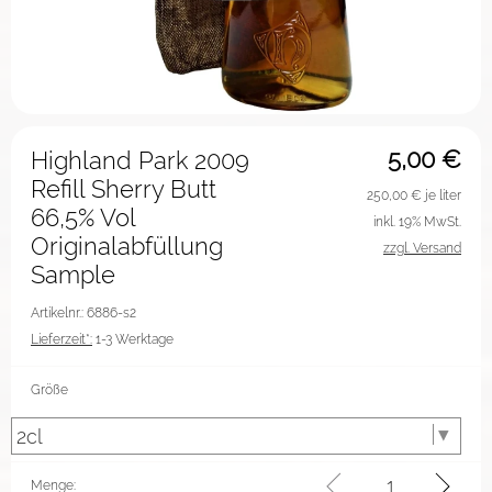
5,00
€
Highland Park 2009
Refill Sherry Butt
250,00
€ je liter
66,5% Vol
inkl. 19% MwSt.
Originalabfüllung
zzgl. Versand
Sample
Artikelnr.: 6886-s2
Lieferzeit*:
1-3 Werktage
Größe
Menge: