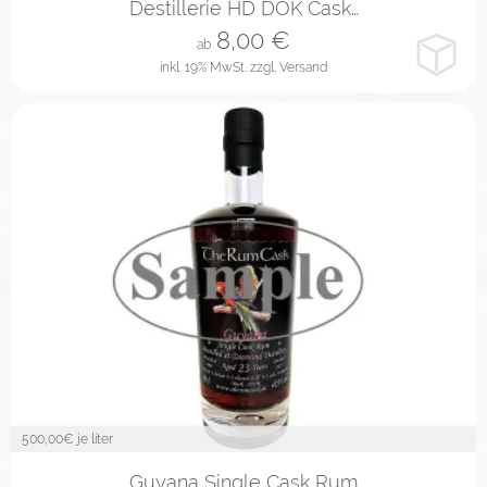
Destillerie HD DOK Cask…
8,00
€
ab
inkl. 19% MwSt.
zzgl. Versand
500,00
€ je liter
2cl
4cl
10cl
Guyana Single Cask Rum