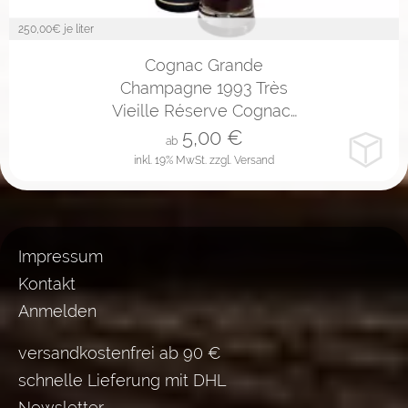
250,00
€ je liter
2cl
4cl
10cl
Cognac Grande
Champagne 1993 Très
Vieille Réserve Cognac…
5,00
€
ab
inkl. 19% MwSt.
zzgl. Versand
Impressum
Kontakt
Anmelden
versandkostenfrei ab 90 €
schnelle Lieferung mit DHL
Newsletter