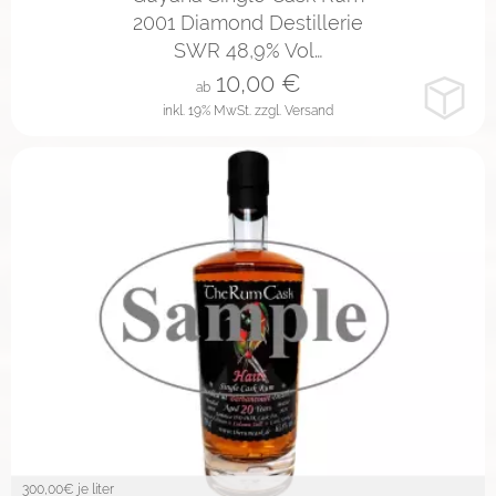
2001 Diamond Destillerie
SWR 48,9% Vol…
10,00
€
ab
inkl. 19% MwSt.
zzgl. Versand
300,00
€ je liter