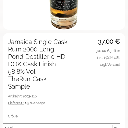
37,00
€
Jamaica Single Cask
Rum 2000 Long
370,00
€ je liter
Pond Destillerie HD
inkl. 19% MwSt.
DOK Cask Finish
zzgl. Versand
58,8% Vol
TheRumCask
Sample
Artikelnr.: 7663-s10
Lieferzeit*:
1-3 Werktage
Größe