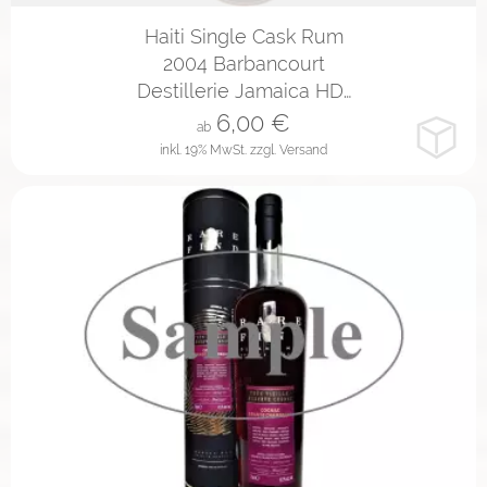
2cl
4cl
10cl
Haiti Single Cask Rum
2004 Barbancourt
Destillerie Jamaica HD…
6,00
€
ab
inkl. 19% MwSt.
zzgl. Versand