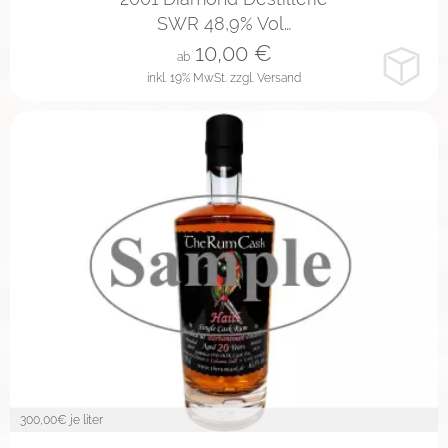
SWR 48,9% Vol…
10,00
€
ab
inkl. 19% MwSt.
zzgl. Versand
300,00
€ je liter
2cl
4cl
10cl