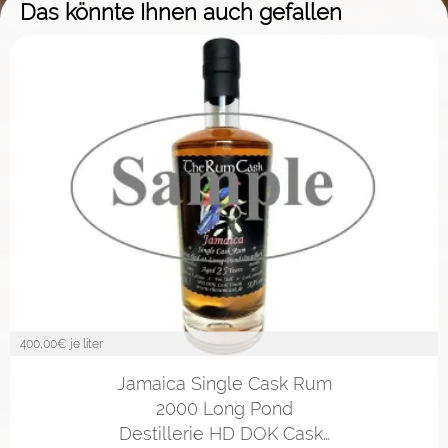
Das könnte Ihnen auch gefallen
400,00
€ je liter
2cl
4cl
10cl
Jamaica Single Cask Rum
2000 Long Pond
Destillerie HD DOK Cask…