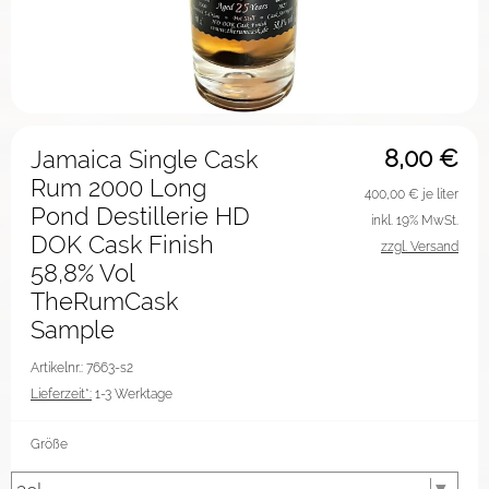
8,00
€
Jamaica Single Cask
Rum 2000 Long
400,00
€ je liter
Pond Destillerie HD
inkl. 19% MwSt.
DOK Cask Finish
zzgl. Versand
58,8% Vol
TheRumCask
Sample
Artikelnr.: 7663-s2
Lieferzeit*:
1-3 Werktage
Größe