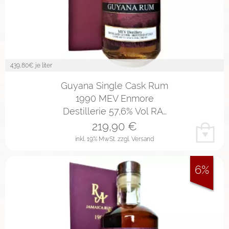
439,80
€ je liter
Guyana Single Cask Rum
1990 MEV Enmore
Destillerie 57,6% Vol RA…
219,90
€
inkl. 19% MwSt.
zzgl. Versand
6%