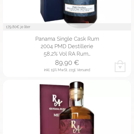
179,80
€ je liter
Panama Single Cask Rum
2004 PMD Destillerie
58,2% Vol RA Rum…
89,90
€
inkl. 19% MwSt.
zzgl. Versand