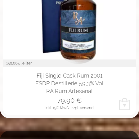
159,80
€ je liter
Fiji Single Cask Rum 2001
FSDP Destillerie 59,3% Vol
RA Rum Artesanal
79,90
€
inkl. 19% MwSt.
zzgl. Versand