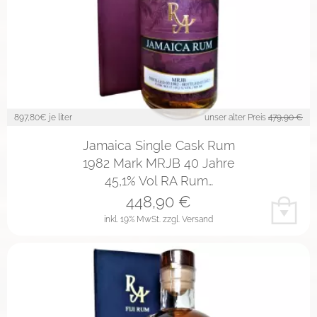
897,80
€ je liter
unser alter Preis
479,90 €
Jamaica Single Cask Rum
1982 Mark MRJB 40 Jahre
45,1% Vol RA Rum…
448,90
€
inkl. 19% MwSt.
zzgl. Versand