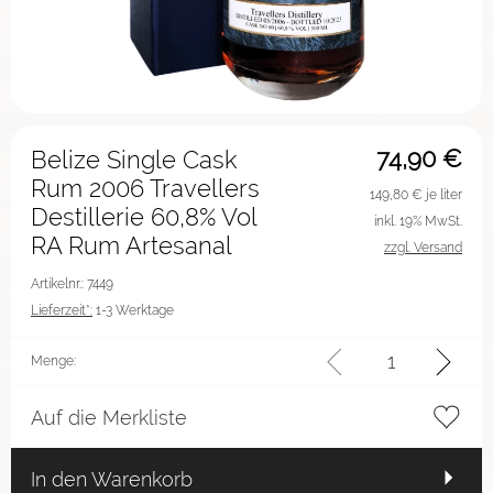
74,90
€
Belize Single Cask
Rum 2006 Travellers
149,80
€ je liter
Destillerie 60,8% Vol
inkl. 19% MwSt.
RA Rum Artesanal
zzgl. Versand
Artikelnr.: 7449
Lieferzeit*:
1-3 Werktage
Menge:
Auf die Merkliste
In den Warenkorb