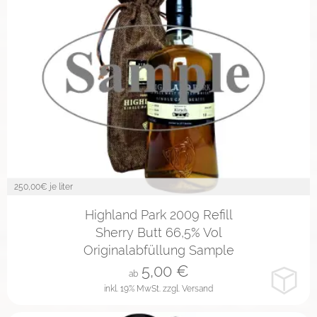
250,00
€ je liter
2cl
4cl
10cl
Highland Park 2009 Refill
Sherry Butt 66,5% Vol
Originalabfüllung Sample
5,00
€
ab
inkl. 19% MwSt.
zzgl. Versand