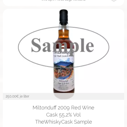
250,00
€ je liter
2cl
4cl
10cl
Miltonduff 2009 Red Wine
Cask 55,2% Vol
TheWhiskyCask Sample