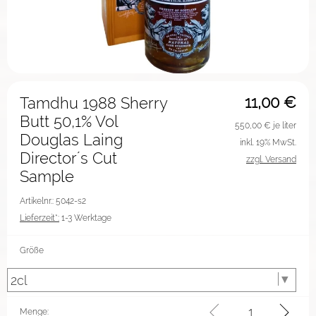
11,00
€
Tamdhu 1988 Sherry
Butt 50,1% Vol
550,00
€ je liter
Douglas Laing
inkl. 19% MwSt.
Director´s Cut
zzgl. Versand
Sample
Artikelnr.: 5042-s2
Lieferzeit*:
1-3 Werktage
Größe
Menge: