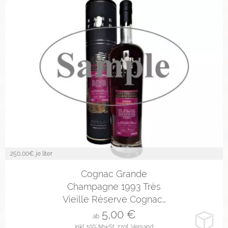
250,00
€ je liter
2cl
4cl
10cl
Cognac Grande
Champagne 1993 Très
Vieille Réserve Cognac…
5,00
€
ab
inkl. 19% MwSt.
zzgl. Versand