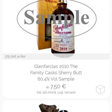
375,00
€ je liter
2cl
4cl
10cl
Glenfarclas 2010 The
Family Casks Sherry Butt
60,4% Vol Sample
7,50
€
ab
inkl. 19% MwSt.
zzgl. Versand