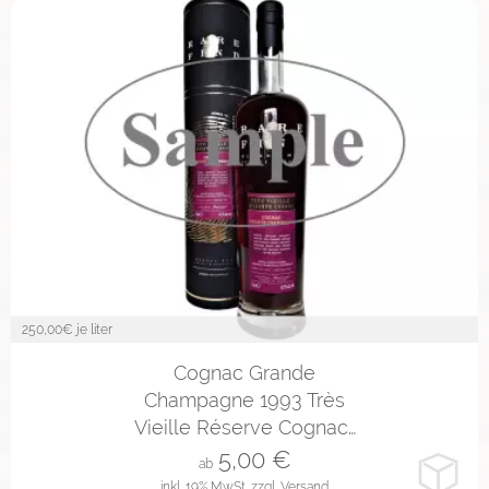
250,00
€ je liter
2cl
4cl
10cl
Cognac Grande
Champagne 1993 Très
Vieille Réserve Cognac…
5,00
€
ab
inkl. 19% MwSt.
zzgl. Versand