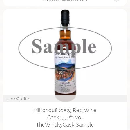
250,00
€ je liter
2cl
4cl
10cl
Miltonduff 2009 Red Wine
Cask 55,2% Vol
TheWhiskyCask Sample