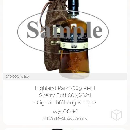
250,00
€ je liter
2cl
4cl
10cl
Highland Park 2009 Refill
Sherry Butt 66,5% Vol
Originalabfüllung Sample
5,00
€
ab
inkl. 19% MwSt.
zzgl. Versand