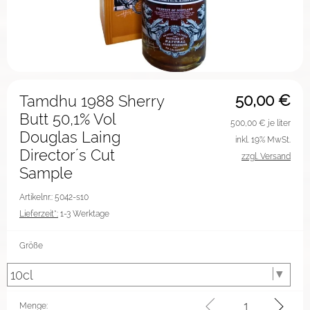
50,00
€
Tamdhu 1988 Sherry
Butt 50,1% Vol
500,00
€ je liter
Douglas Laing
inkl. 19% MwSt.
Director´s Cut
zzgl. Versand
Sample
Artikelnr.: 5042-s10
Lieferzeit*:
1-3 Werktage
Größe
Menge: