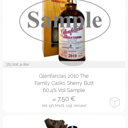
375,00
€ je liter
2cl
4cl
10cl
Glenfarclas 2010 The
Family Casks Sherry Butt
60,4% Vol Sample
7,50
€
ab
inkl. 19% MwSt.
zzgl. Versand